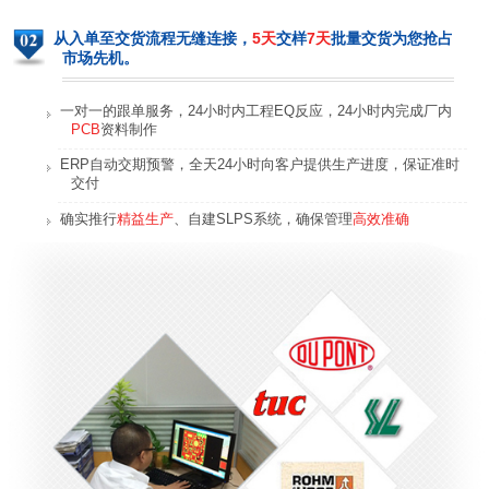
从入单至交货流程无缝连接，
5天
交样
7天
批量交货为您抢占
市场先机。
一对一的跟单服务，24小时内工程EQ反应，24小时内完成厂内
PCB
资料制作
航拍无人机线路板
警用无人机线路板
ERP自动交期预警，全天24小时向客户提供生产进度，保证准时
交付
确实推行
精益生产
、自建SLPS系统，确保管理
高效准确
智能Wifi线路板
智能家居温控器线路板