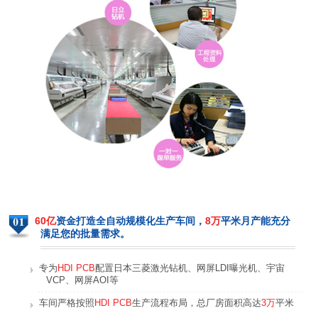
手机主板
手机背夹电源线路板
平板电脑主板
平板电脑主板
60亿
资金打造全自动规模化生产车间，
8万
平米月产能充分
满足您的批量需求。
专为
HDI PCB
配置日本三菱激光钻机、网屏LDI曝光机、宇宙
智能手环线路板
智能手环线路板
VCP、网屏AOI等
车间严格按照
HDI PCB
生产流程布局，总厂房面积高达
3万
平米