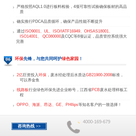
严格按照AQL1.0进行板料检验，4项可靠性试验确保板材的高品
质
确实推行PDCA品质循环，确保产品性能不断提升
通过
ISO9001、UL、ISO/IATF16949、OHSAS18001、
ISO14001、 QC080000
及CQC等8项认证，品质管控系统强大
完善
环保
先锋，与您共同呵护
绿色家园
！
2亿
巨资投入
环保
，废水经处理后水质达
GB21900-2008
标准，
可以养金鱼
线路板
行业绿色环保先进企业称号，江西省
PCB
废水处理样板工
程
OPPO、海派、昂达、GE、PHIlips
等知名客户的一致选择！
4000-169-679
咨询热线 >>