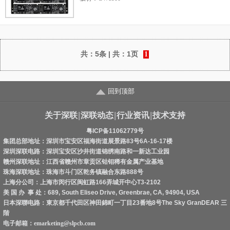
板厚：1.6mm
尺寸：106mm*98mm
共：
5条
| 共：
1页
1
回到顶部
关于深联
|
深联动态
|
行业资讯
|
技术支持
粤ICP备11062779号
集团总部地址：深圳市宝安区福海街道展景路83号6A-16-17楼
深圳深联电路：深圳宝安区沙井街道锦绣南路和一新达工业园
赣州深联地址：江西省赣州市章贡区钴钼稀有金属产业基地
珠海深联地址：珠海市斗门区乾务镇融合东路888号
上海分公司：上海市闵行区闽虹路166弄城开中心T3-2102
美 国 办 事 处：689, South Eliseo Drive, Greenbrae, CA, 94904, USA
日本深聯电路：東京都千代田区神田錦町一丁目23番地8号The Sky GranDEAR 三
階
电子邮箱：
emarketing@slpcb.com