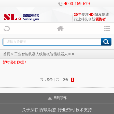
4000-169-679
20年
专注
HDI
研发制造
行业科技创新
领跑者
>
首页
工业智能机器人线路板智能机器人HDI
暂时没有数据！
共：
0条
| 共：
0页
1
回到顶部
关于深联
|
深联动态
|
行业资讯
|
技术支持