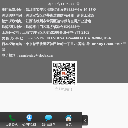
粤ICP备11062779号
集团总部地址：深圳市宝安区福海街道展景路83号6A-16-17楼
深圳深联电路：深圳宝安区沙井街道锦绣南路和一新达工业园
赣州深联地址：江西省赣州市章贡区钴钼稀有金属产业基地
珠海深联地址：珠海市斗门区乾务镇融合东路888号
上海分公司：上海市闵行区闽虹路166弄城开中心T3-2102
美 国 办 事 处：689, South Eliseo Drive, Greenbrae, CA, 94904, USA
日本深聯电路：東京都千代田区神田錦町一丁目23番地8号The Sky GranDEAR 三
階
电子邮箱：
emarketing@slpcb.com
立即扫描！
电话咨询
公司地图
短信咨询
首页