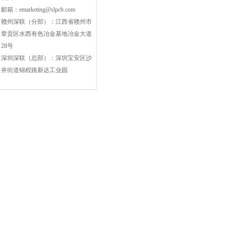
邮箱：
emarketing@slpcb.com
赣州深联（分部）：江西省赣州市
章贡区水西有色冶金基地冶金大道
28号
深圳深联（总部）：深圳宝安区沙
井街道锦程路新达工业园