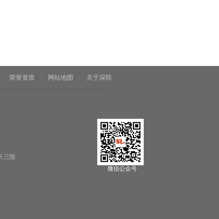
荣誉资质
网站地图
关于深联
|
|
|
R 三階
微信公众号