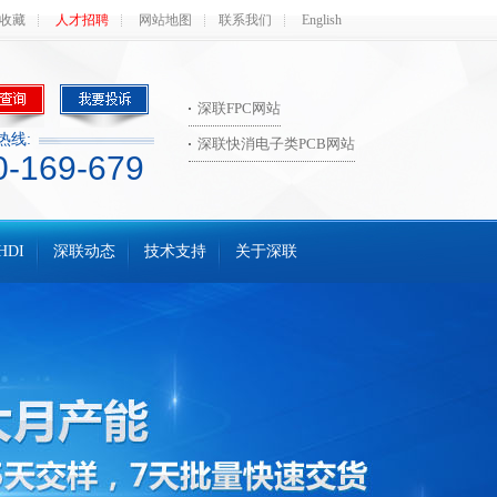
收藏
人才招聘
网站地图
联系我们
English
深联FPC网站
热线:
深联快消电子类PCB网站
0-169-679
HDI
深联动态
技术支持
关于深联