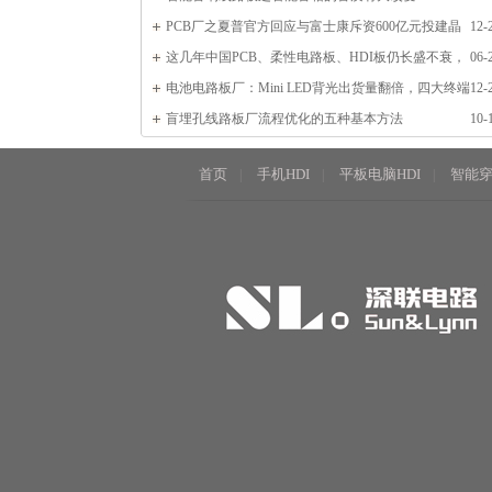
PCB厂之夏普官方回应与富士康斥资600亿元投建晶
12-
圆厂事宜
这几年中国PCB、柔性电路板、HDI板仍长盛不衰，
06-
为什么？
电池电路板厂：Mini LED背光出货量翻倍，四大终端
12-
需求旺盛
盲埋孔线路板厂流程优化的五种基本方法
10-
首页
手机HDI
平板电脑HDI
智能穿
|
|
|