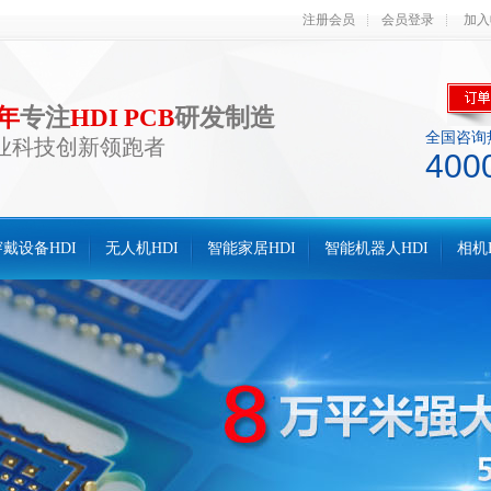
注册会员
会员登录
加入
0年
专注
HDI PCB
研发制造
全国咨询
业科技创新领跑者
400
戴设备HDI
无人机HDI
智能家居HDI
智能机器人HDI
相机