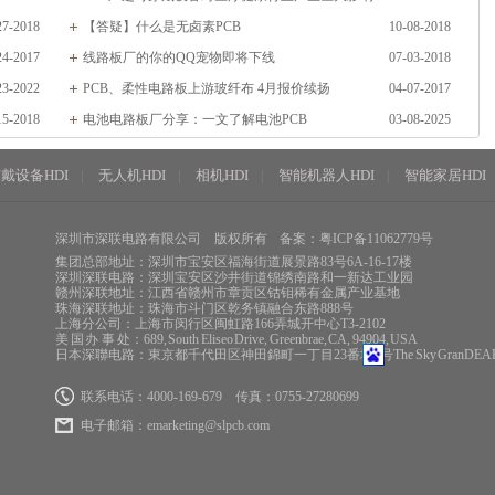
27-2018
【答疑】什么是无卤素PCB
10-08-2018
24-2017
线路板厂的你的QQ宠物即将下线
07-03-2018
23-2022
PCB、柔性电路板上游玻纤布 4月报价续扬
04-07-2017
15-2018
电池电路板厂分享：一文了解电池PCB
03-08-2025
戴设备HDI
无人机HDI
相机HDI
智能机器人HDI
智能家居HDI
|
|
|
|
深圳市深联电路有限公司
版权所有
备案：粤ICP备11062779号
集团总部地址：深圳市宝安区福海街道展景路83号6A-16-17楼
深圳深联电路：深圳宝安区沙井街道锦绣南路和一新达工业园
赣州深联地址：江西省赣州市章贡区钴钼稀有金属产业基地
珠海深联地址：珠海市斗门区乾务镇融合东路888号
上海分公司：上海市闵行区闽虹路166弄城开中心T3-2102
美 国 办 事 处：689, South Eliseo Drive, Greenbrae, CA, 94904, USA
日本深聯电路：東京都千代田区神田錦町一丁目23番地8号The Sky GranDEA
联系电话：4000-169-679
传真：0755-27280699
电子邮箱：
emarketing@slpcb.com