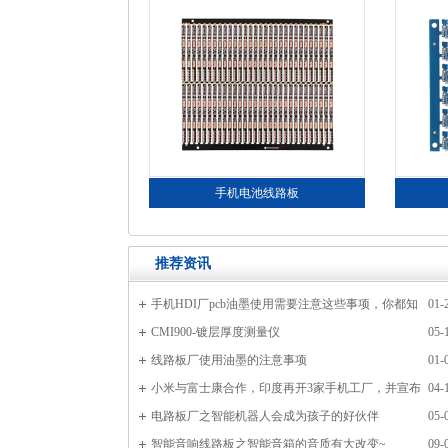
手机电池线路板
推荐资讯
手机HDI厂pcb油墨使用需要注意这些事项，你都知
01-
道吗？
CMI900-镀层厚度测量仪
05-
线路板厂使用油墨的注意事项
01-
小米与富士康合作，印度再开3家手机工厂，并宣布
04-
本土组装PCB板
电路板厂之智能机器人会成为孩子的好伙伴
05-
智能音响线路板之智能音箱的音质有大改变~
09-