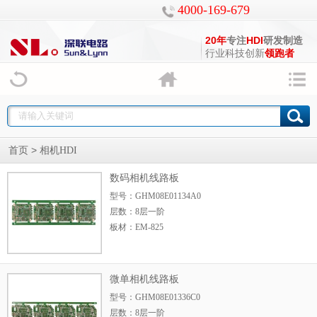
4000-169-679
20年
专注
HDI
研发制造
行业科技创新
领跑者
>
首页
相机HDI
数码相机线路板
型号：GHM08E01134A0
层数：8层一阶
板材：EM-825
板厚：0.8mm
尺寸：165.2mm*49
微单相机线路板
型号：GHM08E01336C0
层数：8层一阶