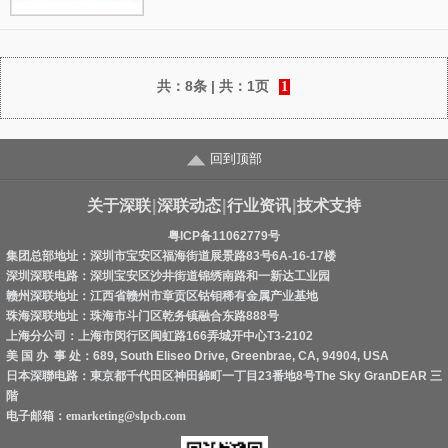
尺寸：233.01mm*161mm
板厚：1.2m
共：
8条
| 共：
1页
1
回到顶部
关于深联
|
深联动态
|
行业资讯
|
技术支持
粤ICP备11062779号
集团总部地址：深圳市宝安区福海街道展景路83号6A-16-17楼
深圳深联电路：深圳宝安区沙井街道锦绣南路和一新达工业园
赣州深联地址：江西省赣州市章贡区钴钼稀有金属产业基地
珠海深联地址：珠海市斗门区乾务镇融合东路888号
上海分公司：上海市闵行区闽虹路166弄城开中心T3-2102
美 国 办 事 处：689, South Eliseo Drive, Greenbrae, CA, 94904, USA
日本深聯电路：東京都千代田区神田錦町一丁目23番地8号The Sky GranDEAR 三
階
电子邮箱：
emarketing@slpcb.com