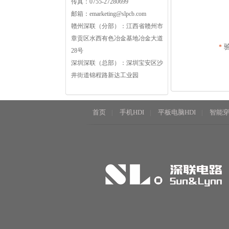
传真：0755-27280699
邮箱：
emarketing@slpcb.com
赣州深联（分部）：江西省赣州市
章贡区水西有色冶金基地冶金大道
*
28号
深圳深联（总部）：深圳宝安区沙
井街道锦程路新达工业园
首页
手机HDI
平板电脑HDI
智能穿
|
|
|