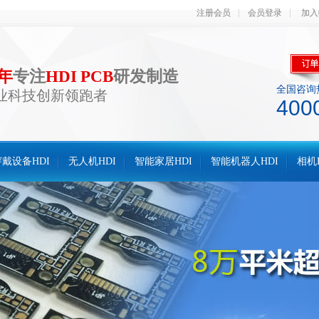
注册会员
会员登录
加入
0年
专注
HDI PCB
研发制造
全国咨询
业科技创新领跑者
400
戴设备HDI
无人机HDI
智能家居HDI
智能机器人HDI
相机