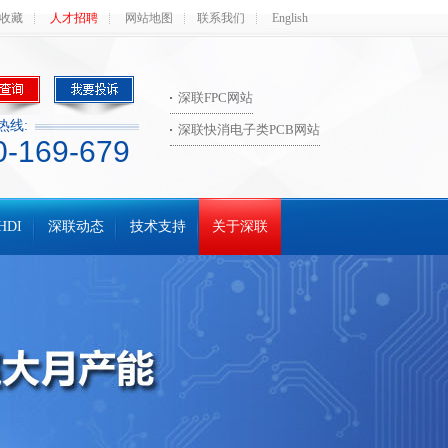
收藏
人才招聘
网站地图
联系我们
English
深联FPC网站
热线:
深联快消电子类PCB网站
0-169-679
HDI
深联动态
技术支持
关于深联