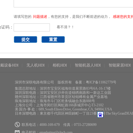
请填写您的
问题描述
，有您的支持，是我们不断前进的动力，
感谢您的支
验证码：
看不清？！
戴设备HDI
无人机HDI
相机HDI
智能机器人HDI
智能家居HDI
|
|
|
|
深圳市深联电路有限公司
版权所有
备案：粤ICP备11062779号
集团总部地址：深圳市宝安区福海街道展景路83号6A-16-17楼
深圳深联电路：深圳宝安区沙井街道锦绣南路和一新达工业园
赣州深联地址：江西省赣州市章贡区钴钼稀有金属产业基地
珠海深联地址：珠海市斗门区乾务镇融合东路888号
上海分公司：上海市闵行区闽虹路166弄城开中心T3-2102
美 国 办 事 处：689, South Eliseo Drive, Greenbrae, CA, 94904, USA
日本深聯电路：東京都千代田区神田錦町一丁目23番地8号The Sky GranDEA
联系电话：4000-169-679
传真：0755-27280699
电子邮箱：
emarketing@slpcb.com