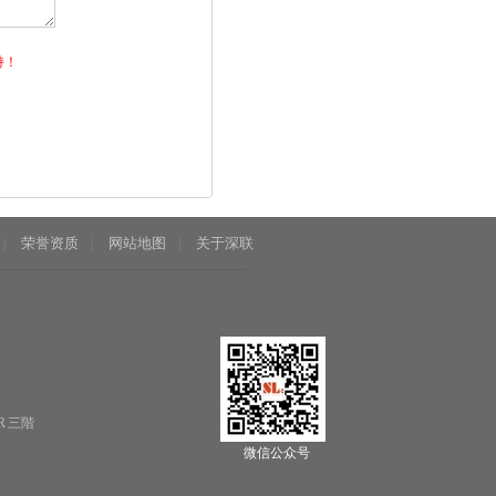
持！
荣誉资质
网站地图
关于深联
|
|
|
R 三階
微信公众号