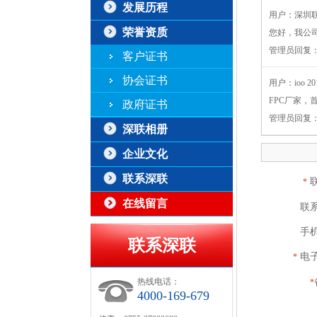
发展历程
用户：深圳
荣誉资质
您好，我公
管理员回复
客户证书
协会证书
用户：ioo
20
FPC厂家，
政府证书
管理员回复
深联相册
企业文化
联系深联
*
在线留言
联
手
联系深联
电
*
热线电话：
*
4000-169-679