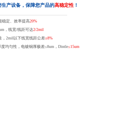
密生产设备，保障您产品的
高稳定性
！
能稳定、效率提高
20%
um，线宽/线距可达
2/2mil
，2mil以下线宽线距公差
±8%
均匀性，电镀铜厚极差≤8um，Dintle
≤15um
汽车车灯线路板之为什么很多汽车只有一个倒