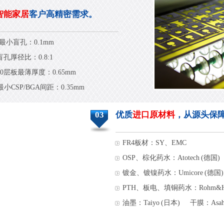
智能家居
客户高精密需求。
最小盲孔：0.1mm
盲孔厚径比：0.8:1
10层板最薄厚度：0.65mm
最小CSP/BGA间距：0.35mm
03
优质
进口原材料
，从源头保
FR4板材：SY、EMC
OSP、棕化药水：Atotech (德国)
镀金、镀镍药水：Umicore (德国)
PTH、板电、填铜药水：Rohm&Ha
油墨：Taiyo (日本)
干膜：Asah