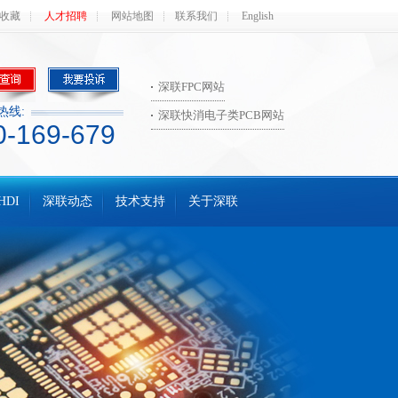
收藏
人才招聘
网站地图
联系我们
English
深联FPC网站
热线:
深联快消电子类PCB网站
0-169-679
HDI
深联动态
技术支持
关于深联