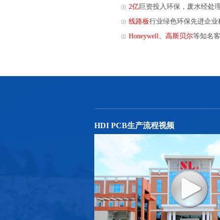
2亿
巨资投入环保，废水经处
线路板
行业绿色环保先进企业
Honeywell、高斯贝尔
等知名
HDI PCB生产流程视频