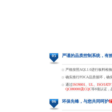
05
严谨的品质控制系统，有
严格按照AQL1.0进行板料
确实推行PDCA品质循环，确
通过
ISO9001、UL、ISO/IATF
QC080000及CQC
等8项认证，
06
环保先锋，与您共同呵护