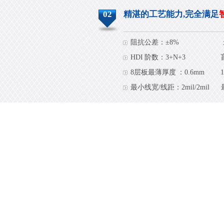
02
精湛的工艺能力,完全满足
阻抗公差：±8%
HDI 阶数：3+N+3
8层板最薄厚度 ：0.6mm
最小线宽/线距：2mil/2mil