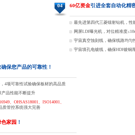
04
60亿资金
引进全套自动化精
最先进第四代三菱镭射钻机，性
网屏LDI曝光机，对位精准度≤10
宇宙真空蚀刻线，确保线路均匀性
宇宙填孔电镀线，确保HDI镀铜厚度
效确保您产品的可靠性！
检验，4项可靠性试验确保板材的高品质
保产品性能不断提升
16949、OHSAS18001、ISO14001、
品质管控系统强大完善
绿色家园
！