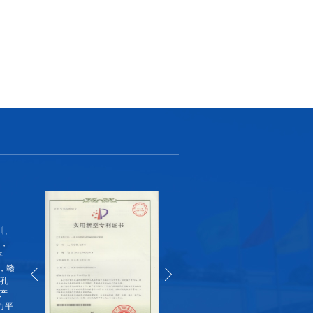
汽车车灯线路板之为什么很多汽车只有一个倒
车灯，原因是...
车灯，原因是...
查看详情 >>
线路板厂之仅剩10%电量手机在尔滨掉电有多
线路板厂之仅剩10%电量手机在尔滨掉电有多
快？ta不到3分钟关机
快？ta不到3分钟关机
查看详情 >>
汽车中控线路板厂之新能源汽车辐射大？开多
汽车中控线路板厂之新能源汽车辐射大？开多
了还会致癌？真相来了！
了还会致癌？真相来了！
圳、
厂，
查看详情 >>
平
，赣
通孔
PCB厂讲有哪些常用的PCB设计软件？
产
万平
PCB厂讲有哪些常用的PCB设计软件？