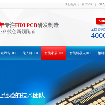
注册会员
会员登录
加入
0年
专注
HDI PCB
研发制造
全国咨询
业科技创新领跑者
400
戴设备HDI
无人机HDI
智能家居HDI
智能机器人HDI
相机