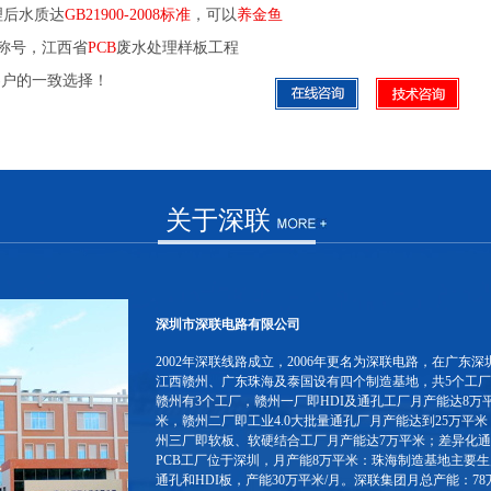
理后水质达
GB21900-2008标准
，可以
养金鱼
称号，江西省
PCB
废水处理样板工程
客户的一致选择！
关于深联
深圳市深联电路有限公司
2002年深联线路成立，2006年更名为深联电路，在广东深
江西赣州、广东珠海及泰国设有四个制造基地，共5个工
赣州有3个工厂，赣州一厂即HDI及通孔工厂月产能达8万
米，赣州二厂即工业4.0大批量通孔厂月产能达到25万平米
州三厂即软板、软硬结合工厂月产能达7万平米；差异化
PCB工厂位于深圳，月产能8万平米：珠海制造基地主要生
通孔和HDI板，产能30万平米/月。深联集团月总产能：78