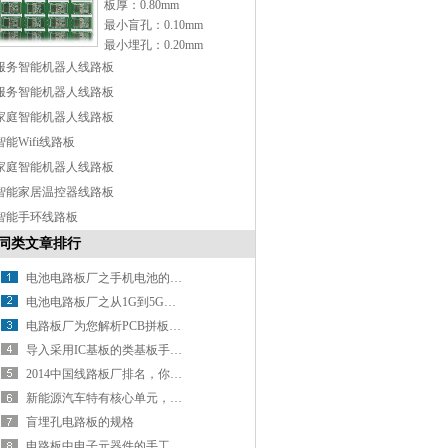
板厚：0.80mm
最小盲孔：0.10mm
最小埋孔：0.20mm
表面处理：OSP
服务智能机器人线路板
特点：Any-layer 设计
服务智能机器人线路板
家庭智能机器人线路板
智能Wifi线路板
家庭智能机器人线路板
智能家居温控器线路板
智能手环线路板
同类文章排行
电池电路板厂之手机电池的那些“误会”
电池电路板厂之从1G到5G手机进化史，鬼知道手机经历了什么？
电路板厂为您解析PCB拼板设计
导入采用IC基板的类基板手机HDI技术
2014中国线路板厂排名，你知道几家？
新能源汽车特有核心单元，带动电池线路板厂新增长
盲埋孔电路板的规格
电路板中电子元器件的手工焊接方法分析（上）