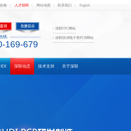
收藏
人才招聘
网站地图
联系我们
English
深联FPC网站
热线:
深联快消电子类PCB网站
0-169-679
HDI
深联动态
技术支持
关于深联