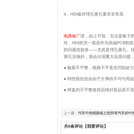
4、HDI板对埋孔塞孔要求非常高
电路板厂
讲，由上可知，无论是板子的
性，HDI的另一面是作为高端PCB制
的问题也较多——尤其是埋孔塞孔。目
塞孔没做好，就会出现重大品质问题
● 板面不平整，线路不平直在凹陷处
● 特性阻抗也会由于介厚的不均匀而
● 焊盘的不平整使得后续封装品质不
上一篇：
汽车中控线路板之把所有汽车的中控都
可行吗？
共
0
条评论
【我要评论】