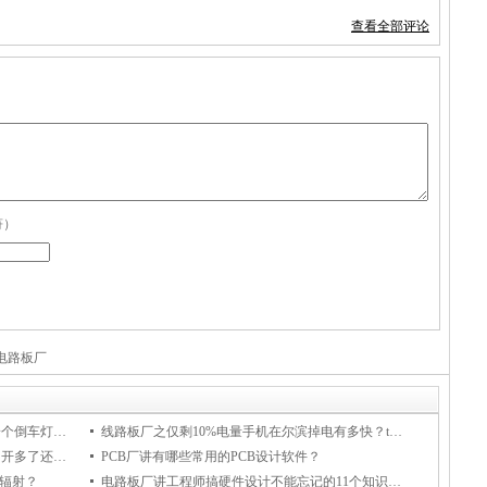
查看全部评论
符）
电路板厂
汽车车灯线路板之为什么很多汽车只有一个倒车灯，原因是...
线路板厂之仅剩10%电量手机在尔滨掉电有多快？ta不到3分钟关机
汽车中控线路板厂之新能源汽车辐射大？开多了还会致癌？真相来了！
PCB厂讲有哪些常用的PCB设计软件？
没辐射？
电路板厂讲工程师搞硬件设计不能忘记的11个知识点，快来码住！