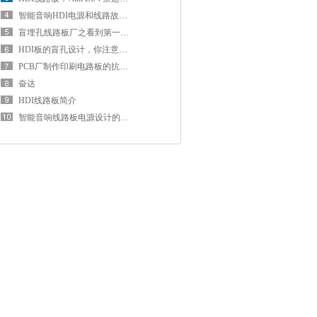
智能音响HDI电源和线路故障解决方法
盲埋孔线路板厂之看到第一句话，我就知道事情没这么简单~速看！
HDI板的盲孔设计，你注意到这个细节了吗
PCB厂制作印刷电路板的抗干扰设计原则
奋达
HDI线路板简介
智能音响线路板电源设计的五个最重要的考虑因素