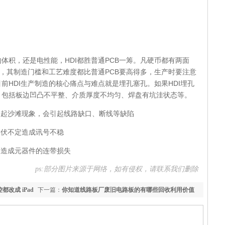
体积，还是电性能，HDI都胜普通PCB一筹。凡硬币都有两面
造，其制造门槛和工艺难度都比普通PCB要高得多，生产时要注意
前HDI生产制造的核心痛点与难点就是埋孔塞孔。如果HDI埋孔
，包括板边凹凸不平整、介质厚度不均匀、焊盘有坑洼状态等。
引起沙滩现象，会引起线路缺口、断线等缺陷
起伏不定造成讯号不稳
良造成元器件的连带损失
ps:部分图片来源于网络，如有侵权，请联系我们删除
改成 iPad
下一篇：
你知道线路板厂废旧电路板的有哪些回收利用价值
吗？