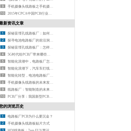
手机摄像头线路板之手机摄像头模组的工作原理以及封装方法
2015年CPCA中国PCB行业排行榜正式出炉！深联电路内资排名第10！综合排名第28！
最新资讯文章
探秘盲埋孔线路板厂：如何用精密工艺打造电路 “隐形脉络”？
探寻电池电路板厂的前沿洞察：行业发展驶向何方？
探秘盲埋孔线路板厂：怎样解锁精密制造的密码？
5G时代给PCB厂带来哪些新挑战？
智能化浪潮中，电路板厂怎样推进智能制造升级？
智能化浪潮下，汽车车灯线路怎样实现精准控制与智能交互？
智能化转型，电池电路板厂如何破局？
手机摄像头线路板的未来发展方向在哪？
线路板厂：智能制造的未来之路
PCB厂分享：我国新型PCB产业分析
您的浏览历史
电路板厂PCB为什么要沉金？
手机摄像头线路板贴片方式
HDI线路板：7nm EUV禁运，中国半导体应该怎么做