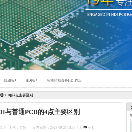
线路板厂
HDI板厂
智能穿戴设备HDI PCB
普通PCB的4点主要区别
DI与普通PCB的4点主要区别
网址
人气：
4769
发布日期：2023-09-21 08:37【
大
中
小
】