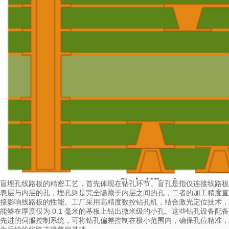
的精密工艺，首先体现在钻孔环节。盲孔是指仅连接线路板
盲埋孔线路板
表层与内层的孔，埋孔则是完全隐藏于内层之间的孔，二者的加工精度直
接影响线路板的性能。工厂采用高精度数控钻孔机，结合激光定位技术，
能够在厚度仅为 0.1 毫米的基板上钻出微米级的小孔。这些钻孔设备配备
先进的伺服控制系统，可将钻孔偏差控制在极小范围内，确保孔位精准，
为后续的线路连接奠定基础。​
电镀工艺也是打造 “隐形脉络” 的关键步骤。钻孔完成后，需要在孔壁和
线路表面进行电镀，以形成导电层。
通常采用脉冲电镀技术，该技术通过精确控制电流的通断时间
盲埋孔PCB
和强度，使金属离子在孔壁和线路表面均匀沉积，形成致密、平整的电镀
层。相比传统电镀工艺，脉冲电镀能有效减少孔内空洞、镀层不均等问
题，保障电流传输的稳定性和可靠性。​