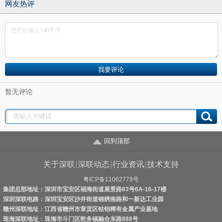
网友热评
暂无评论
回到顶部
关于深联
|
深联动态
|
行业资讯
|
技术支持
粤ICP备11062779号
集团总部地址：深圳市宝安区福海街道展景路83号6A-16-17楼
深圳深联电路：深圳宝安区沙井街道锦绣南路和一新达工业园
赣州深联地址：江西省赣州市章贡区钴钼稀有金属产业基地
珠海深联地址：珠海市斗门区乾务镇融合东路888号