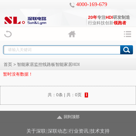
4000-169-679
20年
专注
HDI
研发制造
行业科技创新
领跑者
>
首页
智能家居监控线路板智能家居HDI
暂时没有数据！
共：
0条
| 共：
0页
1
回到顶部
关于深联
|
深联动态
|
行业资讯
|
技术支持