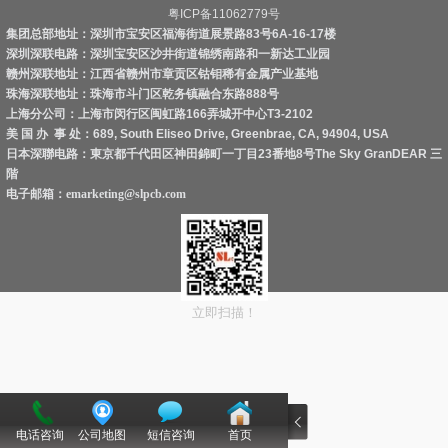
粤ICP备11062779号
集团总部地址：深圳市宝安区福海街道展景路83号6A-16-17楼
深圳深联电路：深圳宝安区沙井街道锦绣南路和一新达工业园
赣州深联地址：江西省赣州市章贡区钴钼稀有金属产业基地
珠海深联地址：珠海市斗门区乾务镇融合东路888号
上海分公司：上海市闵行区闽虹路166弄城开中心T3-2102
美 国 办 事 处：689, South Eliseo Drive, Greenbrae, CA, 94904, USA
日本深聯电路：東京都千代田区神田錦町一丁目23番地8号The Sky GranDEAR 三
階
电子邮箱：
emarketing@slpcb.com
立即扫描！
电话咨询
公司地图
短信咨询
首页