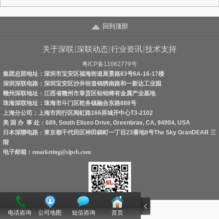
回到顶部
关于深联
|
深联动态
|
行业资讯
|
技术支持
粤ICP备11062779号
集团总部地址：深圳市宝安区福海街道展景路83号6A-16-17楼
深圳深联电路：深圳宝安区沙井街道锦绣南路和一新达工业园
赣州深联地址：江西省赣州市章贡区钴钼稀有金属产业基地
珠海深联地址：珠海市斗门区乾务镇融合东路888号
上海分公司：上海市闵行区闽虹路166弄城开中心T3-2102
美 国 办 事 处：689, South Eliseo Drive, Greenbrae, CA, 94904, USA
日本深聯电路：東京都千代田区神田錦町一丁目23番地8号The Sky GranDEAR 三
階
电子邮箱：
emarketing@slpcb.com
立即扫描！
电话咨询
公司地图
短信咨询
首页