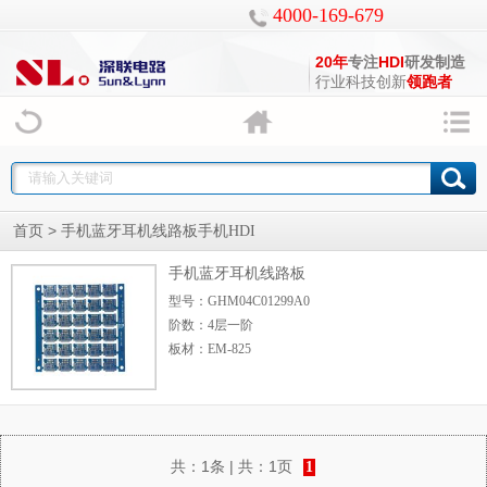
4000-169-679
20年
专注
HDI
研发制造
行业科技创新
领跑者
>
首页
手机蓝牙耳机线路板手机HDI
手机蓝牙耳机线路板
型号：GHM04C01299A0
阶数：4层一阶
板材：EM-825
板厚：0.8
尺寸：108mm*106mm<
共：
1条
| 共：
1页
1