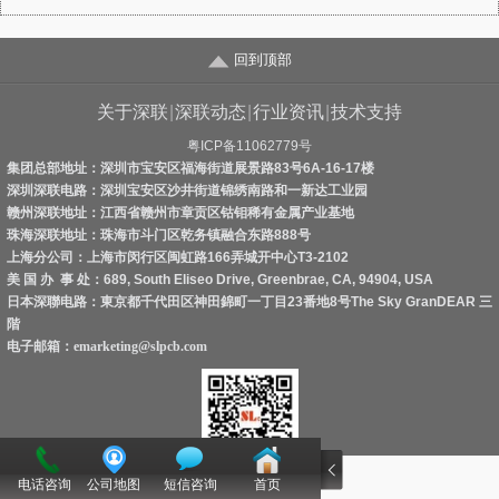
回到顶部
关于深联
|
深联动态
|
行业资讯
|
技术支持
粤ICP备11062779号
集团总部地址：深圳市宝安区福海街道展景路83号6A-16-17楼
深圳深联电路：深圳宝安区沙井街道锦绣南路和一新达工业园
赣州深联地址：江西省赣州市章贡区钴钼稀有金属产业基地
珠海深联地址：珠海市斗门区乾务镇融合东路888号
上海分公司：上海市闵行区闽虹路166弄城开中心T3-2102
美 国 办 事 处：689, South Eliseo Drive, Greenbrae, CA, 94904, USA
日本深聯电路：東京都千代田区神田錦町一丁目23番地8号The Sky GranDEAR 三
階
电子邮箱：
emarketing@slpcb.com
立即扫描！
电话咨询
公司地图
短信咨询
首页