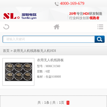
4000-169-679
20年
专注
HDI
研发制造
行业科技创新
领跑者
>
首页
农用无人机线路板无人机HDI
农用无人机线路板
型号：M06C31560
层数：6层
板材：生益S1000H
板厚：1.6+/-0.16mm
尺寸：229.76m
共：
1条
| 共：
1页
1