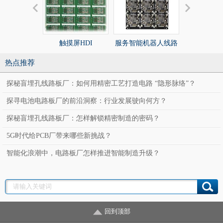
触摸屏HDI
服务智能机器人线路
服务智能机
板
板
热点推荐
探秘盲埋孔线路板厂：如何用精密工艺打造电路 “隐形脉络”？
探寻电池电路板厂的前沿洞察：行业发展驶向何方？
探秘盲埋孔线路板厂：怎样解锁精密制造的密码？
5G时代给PCB厂带来哪些新挑战？
智能化浪潮中，电路板厂怎样推进智能制造升级？
回到顶部