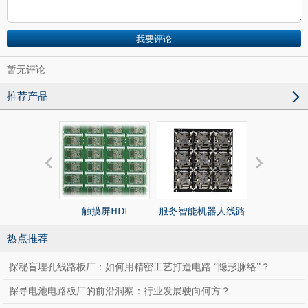
暂无评论
推荐产品
触摸屏HDI
服务智能机器人线路
服务智能机
板
板
热点推荐
探秘盲埋孔线路板厂：如何用精密工艺打造电路 “隐形脉络”？
探寻电池电路板厂的前沿洞察：行业发展驶向何方？