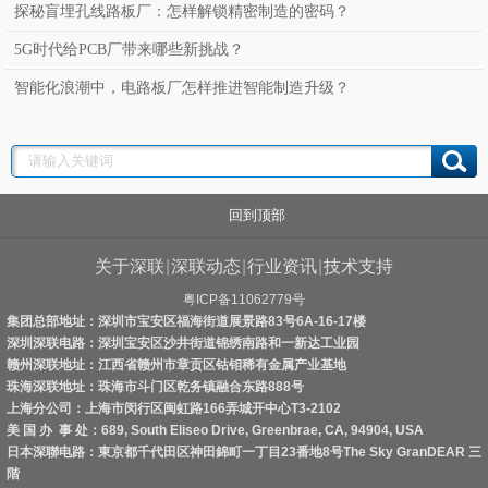
探秘盲埋孔线路板厂：怎样解锁精密制造的密码？
5G时代给PCB厂带来哪些新挑战？
智能化浪潮中，电路板厂怎样推进智能制造升级？
回到顶部
关于深联
|
深联动态
|
行业资讯
|
技术支持
粤ICP备11062779号
集团总部地址：深圳市宝安区福海街道展景路83号6A-16-17楼
深圳深联电路：深圳宝安区沙井街道锦绣南路和一新达工业园
赣州深联地址：江西省赣州市章贡区钴钼稀有金属产业基地
珠海深联地址：珠海市斗门区乾务镇融合东路888号
上海分公司：上海市闵行区闽虹路166弄城开中心T3-2102
美 国 办 事 处：689, South Eliseo Drive, Greenbrae, CA, 94904, USA
日本深聯电路：東京都千代田区神田錦町一丁目23番地8号The Sky GranDEAR 三
階