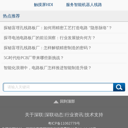
触摸屏HDI
服务智能机器人线路
服务智能机
板
板
热点推荐
探秘盲埋孔线路板厂：如何用精密工艺打造电路 “隐形脉络”？
探寻电池电路板厂的前沿洞察：行业发展驶向何方？
探秘盲埋孔线路板厂：怎样解锁精密制造的密码？
5G时代给PCB厂带来哪些新挑战？
智能化浪潮中，电路板厂怎样推进智能制造升级？
回到顶部
关于深联
|
深联动态
|
行业资讯
|
技术支持
粤ICP备11062779号