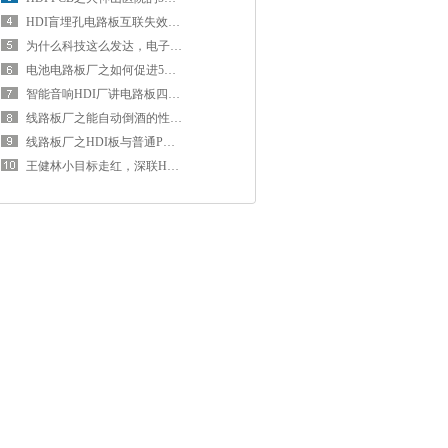
HDI盲埋孔电路板互联失效原因
为什么科技这么发达，电子产品还用电路板？没有其他替代的产品？
电池电路板厂之如何促进5G+车联网协同发展
智能音响HDI厂讲电路板四层板和两层板有什么区别？
线路板厂之能自动倒酒的性感晚礼服 Waiter才会宴会焦点
线路板厂之HDI板与普通PCB有什么区别
王健林小目标走红，深联HDI厂的小目标是…