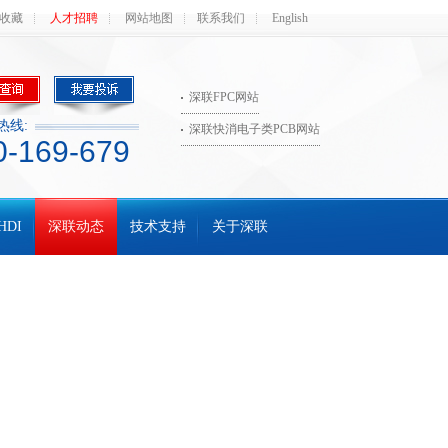
收藏
人才招聘
网站地图
联系我们
English
深联FPC网站
热线:
深联快消电子类PCB网站
0-169-679
HDI
深联动态
技术支持
关于深联