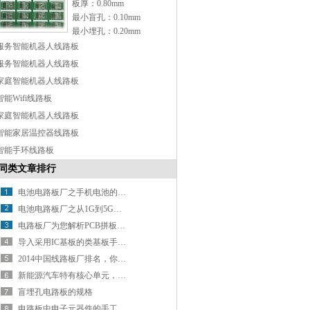
板厚：0.80mm
最小盲孔：0.10mm
最小埋孔：0.20mm
表面处理：OSP
服务智能机器人线路板
特点：Any-layer 设计
服务智能机器人线路板
家庭智能机器人线路板
智能Wifi线路板
家庭智能机器人线路板
智能家居温控器线路板
智能手环线路板
同类文章排行
电池电路板厂之手机电池的那些“误会”
电池电路板厂之从1G到5G手机进化史，鬼知道手机经历了什么？
电路板厂为您解析PCB拼板设计
导入采用IC基板的类基板手机HDI技术
2014中国线路板厂排名，你知道几家？
新能源汽车特有核心单元，带动电池线路板厂新增长
盲埋孔电路板的规格
电路板中电子元器件的手工焊接方法分析（上）