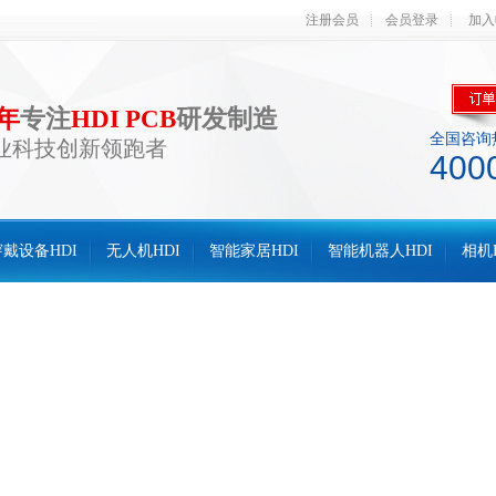
注册会员
会员登录
加入
0年
专注
HDI PCB
研发制造
全国咨询
业科技创新领跑者
400
戴设备HDI
无人机HDI
智能家居HDI
智能机器人HDI
相机