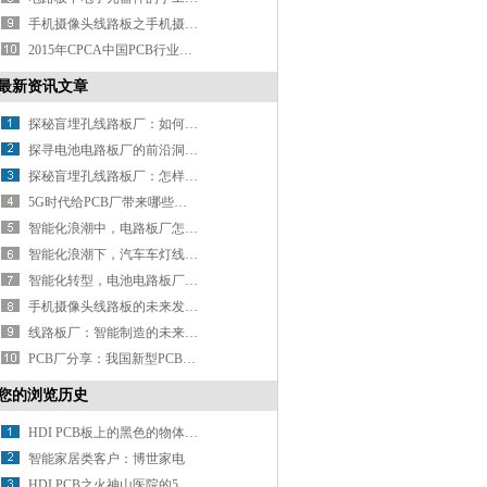
手机摄像头线路板之手机摄像头模组的工作原理以及封装方法
2015年CPCA中国PCB行业排行榜正式出炉！深联电路内资排名第10！综合排名第28！
最新资讯文章
探秘盲埋孔线路板厂：如何用精密工艺打造电路 “隐形脉络”？
探寻电池电路板厂的前沿洞察：行业发展驶向何方？
探秘盲埋孔线路板厂：怎样解锁精密制造的密码？
5G时代给PCB厂带来哪些新挑战？
智能化浪潮中，电路板厂怎样推进智能制造升级？
智能化浪潮下，汽车车灯线路怎样实现精准控制与智能交互？
智能化转型，电池电路板厂如何破局？
手机摄像头线路板的未来发展方向在哪？
线路板厂：智能制造的未来之路
PCB厂分享：我国新型PCB产业分析
您的浏览历史
HDI PCB板上的黑色的物体是什么？
智能家居类客户：博世家电
HDI PCB之火神山医院的5G基站