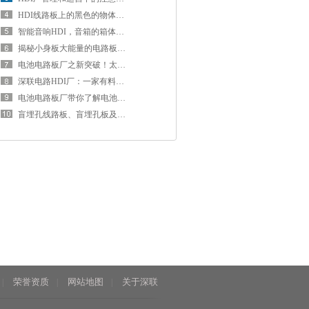
HDI线路板上的黑色的物体是什么？
智能音响HDI，音箱的箱体为什么一般选择“高密度互连板”？不用实木、金属和塑料？
揭秘小身板大能量的电路板精灵——“HDI板”
电池电路板厂之新突破！太阳电池也能卷起来了
深联电路HDI厂：一家有料又有趣的电路板企业
电池电路板厂带你了解电池如何工作的？
盲埋孔线路板、盲埋孔板及一阶、二阶板的区别
荣誉资质
网站地图
关于深联
|
|
|