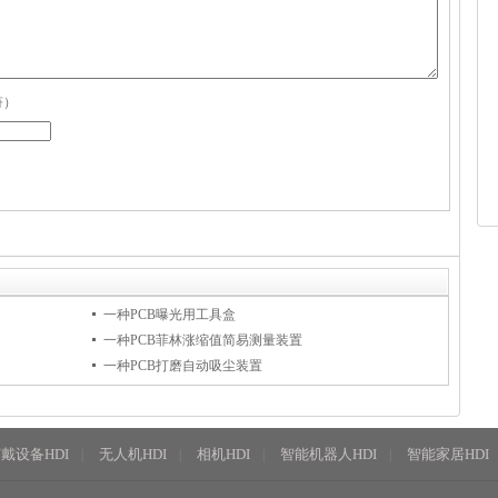
符）
一种PCB曝光用工具盒
一种PCB菲林涨缩值简易测量装置
一种PCB打磨自动吸尘装置
戴设备HDI
无人机HDI
相机HDI
智能机器人HDI
智能家居HDI
|
|
|
|