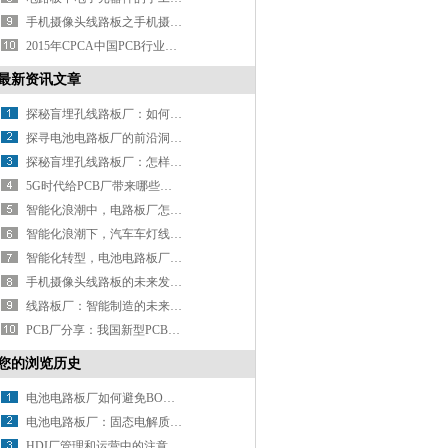
手机摄像头线路板之手机摄像头模组的工作原理以及封装方法
2015年CPCA中国PCB行业排行榜正式出炉！深联电路内资排名第10！综合排名第28！
最新资讯文章
探秘盲埋孔线路板厂：如何用精密工艺打造电路 “隐形脉络”？
探寻电池电路板厂的前沿洞察：行业发展驶向何方？
探秘盲埋孔线路板厂：怎样解锁精密制造的密码？
5G时代给PCB厂带来哪些新挑战？
智能化浪潮中，电路板厂怎样推进智能制造升级？
智能化浪潮下，汽车车灯线路怎样实现精准控制与智能交互？
智能化转型，电池电路板厂如何破局？
手机摄像头线路板的未来发展方向在哪？
线路板厂：智能制造的未来之路
PCB厂分享：我国新型PCB产业分析
您的浏览历史
电池电路板厂如何避免BOM单的对标陷阱
电池电路板厂：固态电解质助攻可挠式超薄锂电池露锋芒
HDI厂管理和运营中的注意事项