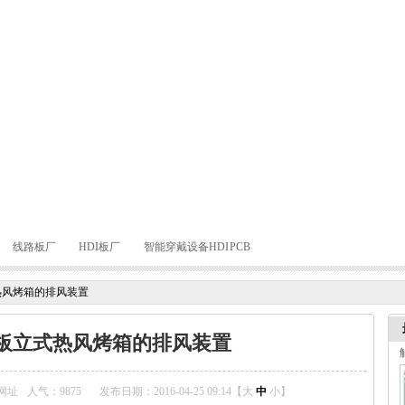
线路板厂
HDI板厂
智能穿戴设备HDI PCB
热风烤箱的排风装置
B板立式热风烤箱的排风装置
网址
人气：
9875
发布日期：2016-04-25 09:14【
大
中
小
】