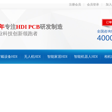
注册会员
会员登录
加入
0年
专注
HDI PCB
研发制造
全国咨询
业科技创新领跑者
400
戴设备HDI
无人机HDI
智能家居HDI
智能机器人HDI
相机