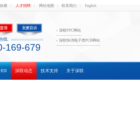
收藏
人才招聘
网站地图
联系我们
English
深联FPC网站
热线:
深联快消电子类PCB网站
0-169-679
HDI
深联动态
技术支持
关于深联