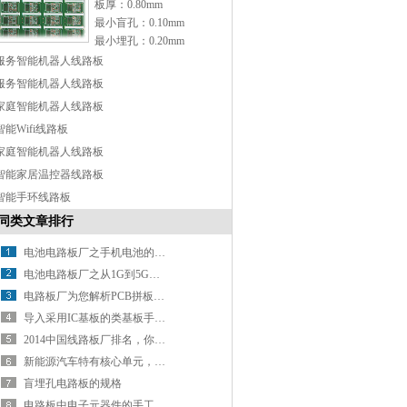
板厚：0.80mm
最小盲孔：0.10mm
最小埋孔：0.20mm
表面处理：OSP
服务智能机器人线路板
特点：Any-layer 设计
服务智能机器人线路板
家庭智能机器人线路板
智能Wifi线路板
家庭智能机器人线路板
智能家居温控器线路板
智能手环线路板
同类文章排行
电池电路板厂之手机电池的那些“误会”
电池电路板厂之从1G到5G手机进化史，鬼知道手机经历了什么？
电路板厂为您解析PCB拼板设计
导入采用IC基板的类基板手机HDI技术
2014中国线路板厂排名，你知道几家？
新能源汽车特有核心单元，带动电池线路板厂新增长
盲埋孔电路板的规格
电路板中电子元器件的手工焊接方法分析（上）