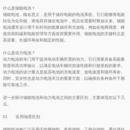
什么是储能电池？
储能电池，顾名思义，是用于储存电能的电池系统。它们能够将电能
转化为化学能，将电荷存储在电池中，然后在需要时释放出来。储能
电池通常设计用于长时间的能量储存和充放电，例如在电网调度、峰
值负荷削减和电能管理等方面发挥重要作用。储能电池的关键特点是
高容量、长循环寿命和稳定的性能。
什么是动力电池？
动力电池则专门用于提供电动车辆所需的动力。它们需要具备高能量
密度和高功率输出，以满足电动车辆对加速性能和行驶里程的要求。
动力电池的设计重点是提高电池的充电速度、放电速度和循环寿命。
同时，安全性也是动力电池关注的重要方面，以确保在各种条件下都
能可靠地工作。
进一步探讨储能电池和动力电池之间的主要区别，主要体现在以下几
点。
01 应用场景区别
储能电池被广泛应用于电网储能、家庭储能、工商业储能、通信基站