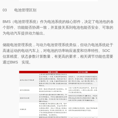
03 电池管理区别
BMS（电池管理系统）作为电池系统的核心部件，决定了电池包的各
个部件、功能能否协调一致，并直接关系到电池包能否安全、可靠的
为电动汽车提供动力输出。
储能电池管理系统，与动力电池管理系统类似，但动力电池系统处于
高速运动的电动汽车上，对电池的功率响应速度和功率特性、SOC
估算精度、状态参数计算数量，有更高的要求，相关调节功能也需要
通过BMS 实现。