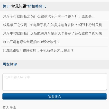
关于“
常见问题
”的相关资讯
汽车车灯线路板之为什么很多汽车只有一个倒车灯，原因是...
线路板厂之仅剩10%电量手机在尔滨掉电有多快？ta不到3分钟关机
汽车中控线路板厂之新能源汽车辐射大？开多了还会致癌？真相来
了！
PCB厂讲有哪些常用的PCB设计软件？
HDI线路板厂讲睡觉时，手机放多远才没辐射？
网友热评
暂无评论