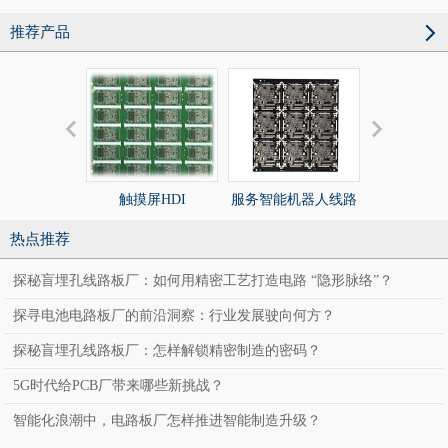
推荐产品
触摸屏HDI
服务智能机器人线路
服务智能机
板
板
热点推荐
探秘盲埋孔线路板厂：如何用精密工艺打造电路 “隐形脉络”？
探寻电池电路板厂的前沿洞察：行业发展驶向何方？
探秘盲埋孔线路板厂：怎样解锁精密制造的密码？
5G时代给PCB厂带来哪些新挑战？
智能化浪潮中，电路板厂怎样推进智能制造升级？