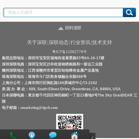
回到顶部
关于深联
|
深联动态
|
行业资讯
|
技术支持
粤ICP备11062779号
集团总部地址：深圳市宝安区福海街道展景路83号6A-16-17楼
深圳深联电路：深圳宝安区沙井街道锦绣南路和一新达工业园
赣州深联地址：江西省赣州市章贡区钴钼稀有金属产业基地
珠海深联地址：珠海市斗门区乾务镇融合东路888号
上海分公司：上海市闵行区闽虹路166弄城开中心T3-2102
美 国 办 事 处：689, South Eliseo Drive, Greenbrae, CA, 94904, USA
日本深聯电路：東京都千代田区神田錦町一丁目23番地8号The Sky GranDEAR 三
階
电子邮箱：
emarketing@slpcb.com