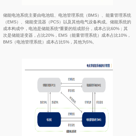
储能电池系统主要由电池组、电池管理系统（BMS）、能量管理系统
（EMS）、储能变流器（PCS）以及其他电气设备构成。储能系统的
成本构成中，电池是储能系统*重要的组成部分，成本占比60%；其
次是储能逆变器，占比20%，EMS（能量管理系统）成本占比10%，
BMS（电池管理系统）成本占比5%，其他为5%。