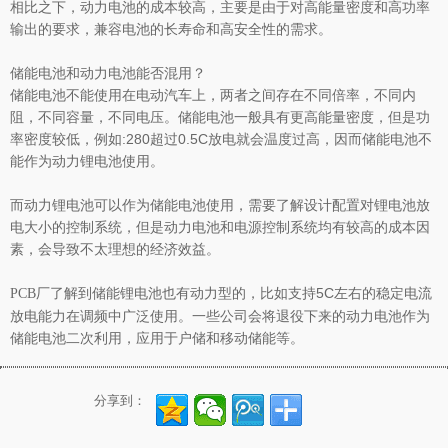
相比之下，动力电池的成本较高，主要是由于对高能量密度和高功率
输出的要求，兼容电池的长寿命和高安全性的需求。
储能电池和动力电池能否混用？
储能电池不能使用在电动汽车上，两者之间存在不同倍率，不同内
阻，不同容量，不同电压。储能电池一般具有更高能量密度，但是功
率密度较低，例如:280超过0.5C放电就会温度过高，因而储能电池不
能作为动力锂电池使用。
而动力锂电池可以作为储能电池使用，需要了解设计配置对锂电池放
电大小的控制系统，但是动力电池和电源控制系统均有较高的成本因
素，会导致不太理想的经济效益。
了解到储能锂电池也有动力型的，比如支持5C左右的稳定电流
PCB厂
放电能力在调频中广泛使用。一些公司会将退役下来的动力电池作为
储能电池二次利用，应用于户储和移动储能等。
分享到：