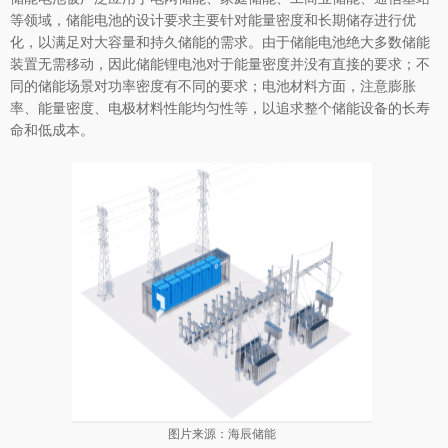
等领域，储能电池的设计要求主要针对能量密度和长期储存进行优
化，以满足对大容量和持久储能的需求。由于储能电池绝大多数储能
装置无需移动，因此储能锂电池对于能量密度并没有直接的要求；不
同的储能场景对功率密度有不同的要求；电池材料方面，注意膨胀
率、能量密度、电极材料性能均匀性等，以追求整个储能设备的长寿
命和低成本。
图片来源：海辰储能