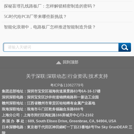
探秘盲埋孔线路板厂：怎样解锁精密制造的密码？
5G时代给PCB厂带来哪些新挑战？
智能化浪潮中，电路板厂怎样推进智能制造升级？
回到顶部
关于深联
|
深联动态
|
行业资讯
|
技术支持
粤ICP备11062779号
集团总部地址：深圳市宝安区福海街道展景路83号6A-16-17楼
深圳深联电路：深圳宝安区沙井街道锦绣南路和一新达工业园
赣州深联地址：江西省赣州市章贡区钴钼稀有金属产业基地
珠海深联地址：珠海市斗门区乾务镇融合东路888号
上海分公司：上海市闵行区闽虹路166弄城开中心T3-2102
美 国 办 事 处：689, South Eliseo Drive, Greenbrae, CA, 94904, USA
日本深聯电路：東京都千代田区神田錦町一丁目23番地8号The Sky GranDEAR 三
階