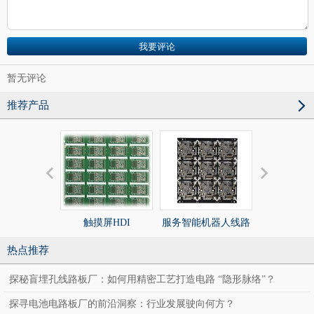
暂无评论
推荐产品
触摸屏HDI
服务智能机器人线路
服务智能机
板
板
热点推荐
探秘盲埋孔线路板厂：如何用精密工艺打造电路 “隐形脉络”？
探寻电池电路板厂的前沿洞察：行业发展驶向何方？