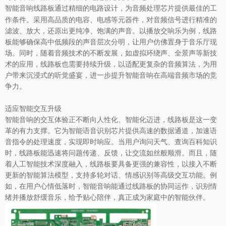
通过精细的电路设计，为音频处理芯片提供最佳的工
智能音响线路板
作条件。采用高品质的电容、电感等元器件，对音频信号进行精准的
滤波、放大，还原出更纯净、饱满的声音。以播放交响乐为例，线路
板能够确保高中低频段的声音层次分明，让用户仿佛置身于音乐厅现
场。同时，随着音频技术的不断发展，如虚拟环绕声、全景声等新技
术的应用，线路板也需要持续升级，以适配更复杂的音频算法，为用
户带来沉浸式的听觉盛宴，进一步提升智能音响在高端音频市场的竞
争力。
适应智能交互升级
智能音响的交互体验正不断向人性化、智能化迈进，线路板是这一变
革的有力支撑。它为智能语音识别芯片提供高速的数据通道，加速语
音指令的处理速度，实现即时响应。当用户询问天气、查询百科知识
时，线路板能迅速将问题传递、反馈，让交流如丝般顺滑。而且，随
着人工智能技术深度融入，线路板要具备更强的兼容性，以接入不断
更新的智能算法模型，支持多轮对话、情感识别等高级交互功能。例
如，在用户心情低落时，智能音响能通过线路板的协同运作，识别情
绪并播放舒缓音乐，给予贴心陪伴，真正成为家庭中的智能伙伴。