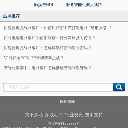
触摸屏HDI
服务智能机器人线路
服务智能机
板
板
热点推荐
探秘盲埋孔线路板厂：如何用精密工艺打造电路 “隐形脉络”？
探寻电池电路板厂的前沿洞察：行业发展驶向何方？
探秘盲埋孔线路板厂：怎样解锁精密制造的密码？
5G时代给PCB厂带来哪些新挑战？
智能化浪潮中，电路板厂怎样推进智能制造升级？
回到顶部
关于深联
|
深联动态
|
行业资讯
|
技术支持
粤ICP备11062779号