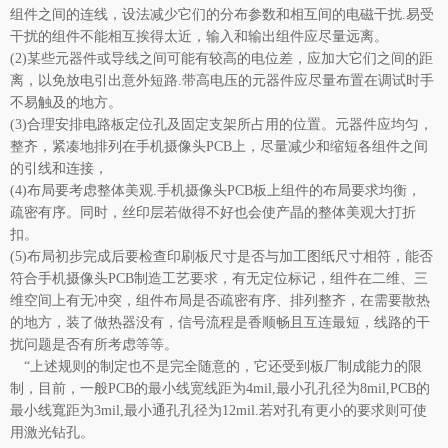
组件之间的连线，设法减少它们的分布参数和相互间的电磁干扰.易受
干扰的组件不能相互挨得太近，输入和输出组件应尽量远离。
(2)某些元器件或导线之间可能有较高的电位差，应加大它们之间的距
离，以免放电引出意外短路.带高电压的元器件应尽量布置在调试时手
不易触及的地方。
(3)合理安排电路板定位孔及固定支架所占用的位置。元器件应均匀，
整齐，紧凑地排列在手机摄像头PCB上，尽量减少和缩短各组件之间
的引线和连接，
(4)布局要考虑整体美观.手机摄像头PCB板上组件的布局要求均衡，
疏密有序。同时，丝印层若做得不好也会使产晶的整体美观大打折
扣。
(5)布局初步完成后要检查印刷板尺寸是否与加工图纸尺寸相符，能否
符合手机摄像头PCB制造工艺要求，有无定位标记，组件在二维、三
维空间上有无冲突，组件布局是否疏密有序、排列整齐，在需要散热
的地方，装了做热器没有，信号流程是香顺畅且互连最短，线路的干
扰问题是否有所考虑等等。
“上述规则的制定也不是完全随意的，它还受到板厂制成能力的限
制，目前，一般
PCB
的最小线宽线距为4mil,最小孔孔径为8mil,PCB的
最小线寬距为3mil,最小通孔孔径为12mil.若对孔有更小的要求则可使
用激光钻孔。