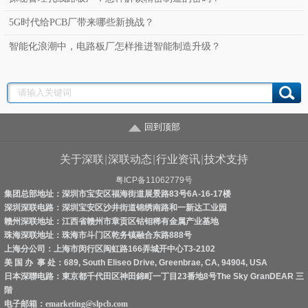
5G时代给PCB厂带来哪些新挑战？
智能化浪潮中，电路板厂怎样推进智能制造升级？
回到顶部
关于深联
|
深联动态
|
行业资讯
|
技术支持
粤ICP备11062779号
集团总部地址：深圳市宝安区福海街道展景路83号6A-16-17楼
深圳深联电路：深圳宝安区沙井街道锦绣南路和一新达工业园
赣州深联地址：江西省赣州市章贡区钴钼稀有金属产业基地
珠海深联地址：珠海市斗门区乾务镇融合东路888号
上海分公司：上海市闵行区闽虹路166弄城开中心T3-2102
美 国 办 事 处：689, South Eliseo Drive, Greenbrae, CA, 94904, USA
日本深聯电路：東京都千代田区神田錦町一丁目23番地8号The Sky GranDEAR 三
階
电子邮箱：
emarketing@slpcb.com