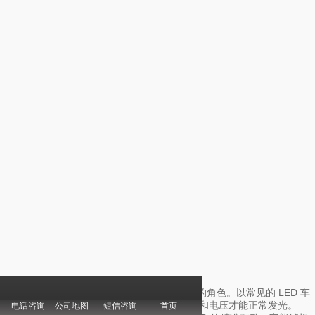
在照明科技的实现上，线路板扮演着至关重要的角色。以常见的 LED 车
灯为例，LED 作为发光元件，需要稳定的电流和电压才能正常发光。
电话咨询
公司地图
短信咨询
首页