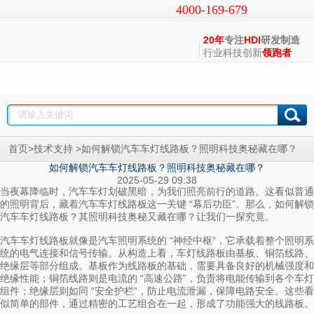
4000-169-679
20年
专注
HDI
研发制造
行业科技创新
领跑者
>
>
首页
技术支持
如何解锁汽车车灯线路板？照明科技奥秘藏在哪？
如何解锁汽车车灯线路板？照明科技奥秘藏在哪？
2025-05-29 09:38
当夜幕降临时，汽车车灯划破黑暗，为我们照亮前行的道路。这看似普通
的照明背后，藏着
这一关键 “幕后功臣”。那么，如何解锁
汽车车灯线路板
汽车车灯线路板？其照明科技奥秘又藏在哪？让我们一探究竟。​
就像是汽车照明系统的 “神经中枢”，它承载着整个照明系
汽车车灯线路板
统的电气连接和信号传输。从构造上看，车灯线路板由基板、铜箔线路、
绝缘层等部分组成。基板作为线路板的基础，需要具备良好的机械强度和
绝缘性能；铜箔线路则是电流的 “高速公路”，负责将电能传输到各个车灯
组件；绝缘层则如同 “安全护栏”，防止电流泄漏，保障电路安全。这些看
似简单的部件，通过精密的工艺组合在一起，形成了功能强大的线路板。​