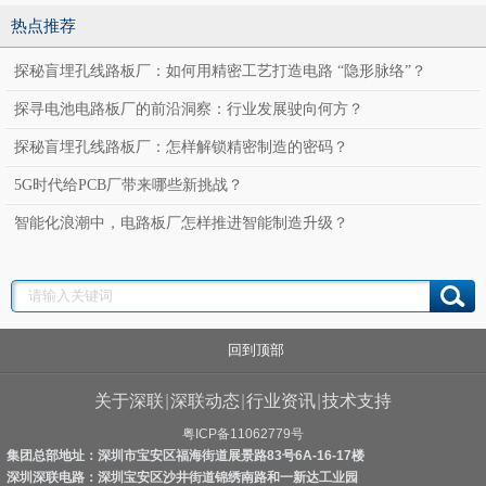
板
板
热点推荐
探秘盲埋孔线路板厂：如何用精密工艺打造电路 “隐形脉络”？
探寻电池电路板厂的前沿洞察：行业发展驶向何方？
探秘盲埋孔线路板厂：怎样解锁精密制造的密码？
5G时代给PCB厂带来哪些新挑战？
智能化浪潮中，电路板厂怎样推进智能制造升级？
回到顶部
关于深联
|
深联动态
|
行业资讯
|
技术支持
粤ICP备11062779号
集团总部地址：深圳市宝安区福海街道展景路83号6A-16-17楼
深圳深联电路：深圳宝安区沙井街道锦绣南路和一新达工业园