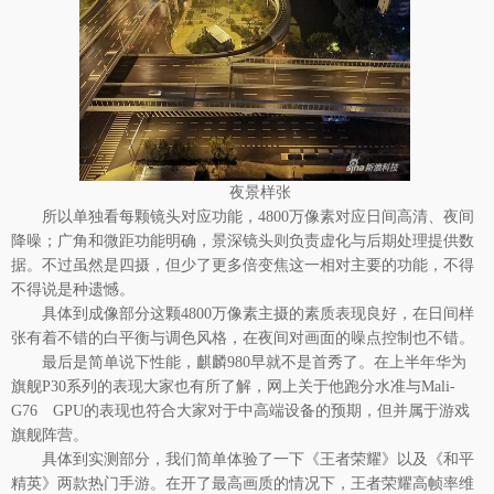
夜景样张
所以单独看每颗镜头对应功能，4800万像素对应日间高清、夜间
降噪；广角和微距功能明确，景深镜头则负责虚化与后期处理提供数
据。不过虽然是四摄，但少了更多倍变焦这一相对主要的功能，不得
不得说是种遗憾。
具体到成像部分这颗4800万像素主摄的素质表现良好，在日间样
张有着不错的白平衡与调色风格，在夜间对画面的噪点控制也不错。
最后是简单说下性能，麒麟980早就不是首秀了。在上半年华为
旗舰P30系列的表现大家也有所了解，网上关于他跑分水准与Mali-
G76 GPU的表现也符合大家对于中高端设备的预期，但并属于游戏
旗舰阵营。
具体到实测部分，我们简单体验了一下《王者荣耀》以及《和平
精英》两款热门手游。在开了最高画质的情况下，王者荣耀高帧率维