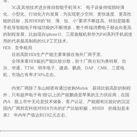
等。
5G及其他技术进步推动智能手机等3C 电子设备持续朝轻薄
化、小型化、行动化方向发展，为实现更少空间、更快速度、更高性
能的目标，其对HDI的“轻、薄、短、小”要求不断提高。特别是随着
手机等智能电子终端功能的不断增多，整个终端消费电子都会向更高
的制程发展。比如现在iphone11、三星旗舰机和华为P40系列手机就使
用的代表最高制程的SLP工艺技术。
HDI 竞争格局
目前高阶HDI生产产能主要掌握在海外厂商手里。
全球来看
HDI板
的产能比较分散，前十厂商分别为奥特斯、欣
兴、华通、TTM、明辛电子、建鼎、鹏鼎、DAP、CMK、三星电
机，市场占有率才50%左右。
内资厂商除了东山精密有通过收购Multek 获得比较高阶的制程
外，只有超声电子有3阶以上的产能鹏鼎是苹果的主力供应商，在国
内A 股上市中无论是技术储备、客户认证、产能都有比较好的沉淀
国内厂商胜宏科技对HDI方向的扩产比较积极，对HDI 的规划是未
来2 年内年产值达到33亿元左右。