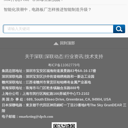
智能化浪潮中，电路板厂怎样推进智能制造升级？
回到顶部
关于深联
|
深联动态
|
行业资讯
|
技术支持
粤ICP备11062779号
集团总部地址：深圳市宝安区福海街道展景路83号6A-16-17楼
深圳深联电路：深圳宝安区沙井街道锦绣南路和一新达工业园
赣州深联地址：江西省赣州市章贡区钴钼稀有金属产业基地
珠海深联地址：珠海市斗门区乾务镇融合东路888号
上海分公司：上海市闵行区闽虹路166弄城开中心T3-2102
美 国 办 事 处：689, South Eliseo Drive, Greenbrae, CA, 94904, USA
日本深聯电路：東京都千代田区神田錦町一丁目23番地8号The Sky GranDEAR 三
階
电子邮箱：
emarketing@slpcb.com