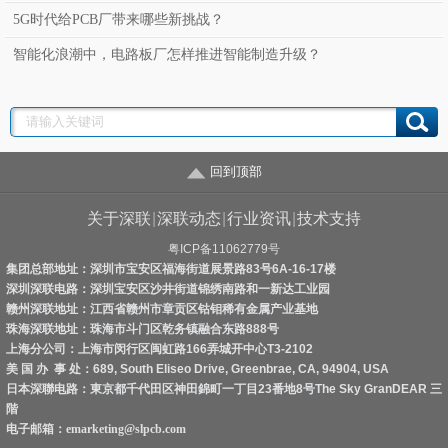
5G时代给PCB厂带来哪些新挑战？
智能化浪潮中，电路板厂怎样推进智能制造升级？
回到顶部
关于深联
|
深联动态
|
行业资讯
|
技术支持
粤ICP备11062779号
集团总部地址：深圳市宝安区福海街道展景路83号6A-16-17楼
深圳深联电路：深圳宝安区沙井街道锦绣南路和一新达工业园
赣州深联地址：江西省赣州市章贡区钴钼稀有金属产业基地
珠海深联地址：珠海市斗门区乾务镇融合东路888号
上海分公司：上海市闵行区闽虹路166弄城开中心T3-2102
美 国 办 事 处：689, South Eliseo Drive, Greenbrae, CA, 94904, USA
日本深聯电路：東京都千代田区神田錦町一丁目23番地8号The Sky GranDEAR 三
階
电子邮箱：
emarketing@slpcb.com