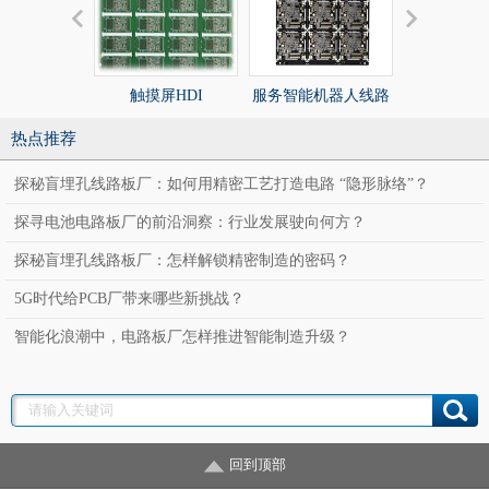
触摸屏HDI
服务智能机器人线路
服务智能机
板
板
热点推荐
探秘盲埋孔线路板厂：如何用精密工艺打造电路 “隐形脉络”？
探寻电池电路板厂的前沿洞察：行业发展驶向何方？
探秘盲埋孔线路板厂：怎样解锁精密制造的密码？
5G时代给PCB厂带来哪些新挑战？
智能化浪潮中，电路板厂怎样推进智能制造升级？
回到顶部