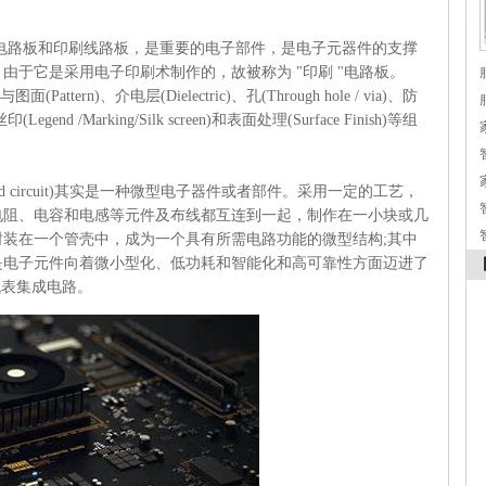
ard)，又叫印制电路板和印刷线路板，是重要的电子部件，是电子元器件的支撑
由于它是采用电子印刷术制作的，故被称为 "印刷 "电路板。
ttern)、介电层(Dielectric)、孔(Through hole / via)、防
、丝印(Legend /Marking/Silk screen)和表面处理(Surface Finish)等组
ated circuit)其实是一种微型电子器件或者部件。采用一定的工艺，
电阻、电容和电感等元件及布线都互连到一起，制作在一小块或几
装在一个管壳中，成为一个具有所需电路功能的微型结构;其中
是电子元件向着微小型化、低功耗和智能化和高可靠性方面迈进了
代表集成电路。