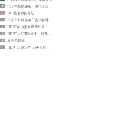
汽车中控线路板厂讲汽车自带的4大“故障”？
HDI板名称的介绍
汽车车灯线路板厂告诉你哪些车灯适合升级led灯？
HDI厂的油墨有哪些种类？
HDI厂之PCB制造中，通孔、盲孔和埋孔的区别
板面电镀线
HDI厂之2019年 5G手机的市场需求还有待观察