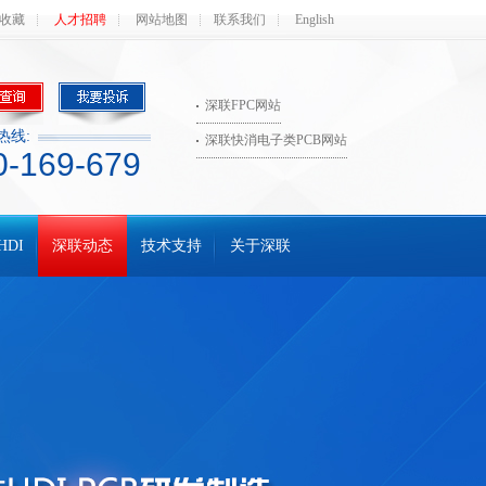
收藏
人才招聘
网站地图
联系我们
English
深联FPC网站
热线:
深联快消电子类PCB网站
0-169-679
HDI
深联动态
技术支持
关于深联