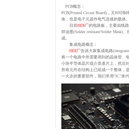
PCB概念：
PCB(Printed Circuit Bo
体，也是电子元器件电气连接的载体。
目前
HDI厂
的电路板，主要由线路与图面(Pa
焊油墨(Solder resistant/Solder Mask)
成。
集成电路概念：
HDI厂
告诉大家集成电路(integr
将一个电路中所需要用到的晶体管、
小块半导体晶片或介质基片上，然后封
所有元件在结构上已组成一个整体，
一大步的重要部件，我们常用“IC”来