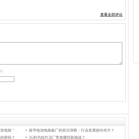
查看全部评论
符）
探秘盲埋孔线路板厂：如何用精密工艺打造电路 “隐形脉络”？
探寻电池电路板厂的前沿洞察：行业发展驶向何方？
造的密码？
5G时代给PCB厂带来哪些新挑战？