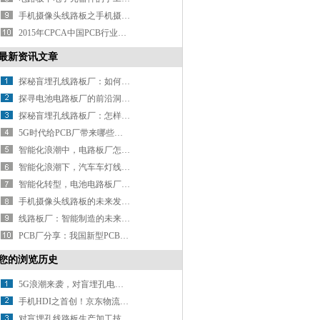
手机摄像头线路板之手机摄像头模组的工作原理以及封装方法
2015年CPCA中国PCB行业排行榜正式出炉！深联电路内资排名第10！综合排名第28！
最新资讯文章
探秘盲埋孔线路板厂：如何用精密工艺打造电路 “隐形脉络”？
探寻电池电路板厂的前沿洞察：行业发展驶向何方？
探秘盲埋孔线路板厂：怎样解锁精密制造的密码？
5G时代给PCB厂带来哪些新挑战？
智能化浪潮中，电路板厂怎样推进智能制造升级？
智能化浪潮下，汽车车灯线路怎样实现精准控制与智能交互？
智能化转型，电池电路板厂如何破局？
手机摄像头线路板的未来发展方向在哪？
线路板厂：智能制造的未来之路
PCB厂分享：我国新型PCB产业分析
您的浏览历史
5G浪潮来袭，对盲埋孔电路板智能家居的影响有多大？
手机HDI之首创！京东物流在上海嘉定建设5G智能物流示范园区
对盲埋孔线路板生产加工技术发展的几点看法