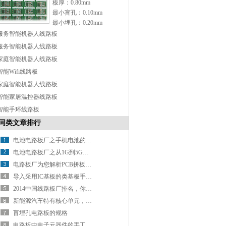
板厚：0.80mm
最小盲孔：0.10mm
最小埋孔：0.20mm
表面处理：OSP
服务智能机器人线路板
特点：Any-layer 设计
服务智能机器人线路板
家庭智能机器人线路板
智能Wifi线路板
家庭智能机器人线路板
智能家居温控器线路板
智能手环线路板
同类文章排行
电池电路板厂之手机电池的那些“误会”
电池电路板厂之从1G到5G手机进化史，鬼知道手机经历了什么？
电路板厂为您解析PCB拼板设计
导入采用IC基板的类基板手机HDI技术
2014中国线路板厂排名，你知道几家？
新能源汽车特有核心单元，带动电池线路板厂新增长
盲埋孔电路板的规格
电路板中电子元器件的手工焊接方法分析（上）