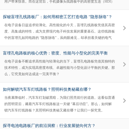
用户带来惊喜。而在这背后，手机摄像头线路板中的高密度互连（HDI）
技术，正悄然发挥着关键作用，重塑着人们的影像体验。​今天就来跟随一
下小编的步伐一起来了解一下吧~
探秘盲埋孔线路板厂：如何用精密工艺打造电路 “隐形脉络”？
在电子设备日益追求轻薄化、高性能化的今天，盲埋孔线路板凭借其高密
度、高集成的特性，成为支撑现代电子科技发展的重要基石。这些线路板
中的盲埋孔如同电路的 “隐形脉络”，虽肉眼难见，却承担着关键的电气
连接功能。
盲埋孔电路板的核心优势：密度、性能与小型化的完美平衡
在电子设备不断追求高性能与轻薄化的当下，盲埋孔电路板凭借其独特的
技术特性，成为实现高密度布线、卓越性能与小型化设计平衡的关键。那
么，它究竟如何达成这一完美平衡？
如何解锁汽车车灯线路板？照明科技奥秘藏在哪？
当夜幕降临时，汽车车灯划破黑暗，为我们照亮前行的道路。这看似普通
的照明背后，藏着汽车车灯线路板这一关键 “幕后功臣”。那么，如何解
锁汽车车灯线路板？其照明科技奥秘又藏在哪？让我们一探究竟。
探寻电池电路板厂的前沿洞察：行业发展驶向何方？