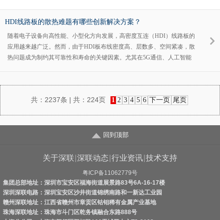
求，这些要求与手机的结构特性、摄像头的功能需求紧密相关。
HDI线路板的散热难题有哪些创新解决方案？
随着电子设备向高性能、小型化方向发展，高密度互连（HDI）线路板的
应用越来越广泛。然而，由于HDI板布线密度高、层数多、空间紧凑，散
热问题成为制约其可靠性和寿命的关键因素。尤其在5G通信、人工智能
（AI）芯片、高端显卡等大功率场景下，如何有效解决HDI板的散热问
题，成为工程师面临的重要挑战。
共：
2237条
| 共：
224页
1
2
3
4
5
6
下一页
尾页
回到顶部
关于深联
|
深联动态
|
行业资讯
|
技术支持
粤ICP备11062779号
集团总部地址：深圳市宝安区福海街道展景路83号6A-16-17楼
深圳深联电路：深圳宝安区沙井街道锦绣南路和一新达工业园
赣州深联地址：江西省赣州市章贡区钴钼稀有金属产业基地
珠海深联地址：珠海市斗门区乾务镇融合东路888号