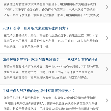
在新能源与智能科技浪潮席卷全球的当下，电池电路板作为电池系统的
“心脏”，其重要性愈发凸显。作为行业的亲历者，电池电路板厂凭借对生
产与市场的深度理解，掌握着前沿洞察。那么，电池电路板行业究竟将驶
向何方？
PCB 厂分享：HDI 板未来发展将走向何方？
在电子设备持续向小型化、高性能化迈进的当下，高密度互连（HDI）板
作为关键电子元件，其重要性愈发凸显。 PCB 厂对 HDI 板未来发展走向
高度关注，下面就来深入探讨一番。
如何解决激光雷达 PCB 的散热难题？—— 从材料到布局的全面
解析
随着自动驾驶技术的飞速发展，激光雷达作为核心传感器，其性能与可靠
性至关重要。而激光雷达工作时，PCB 上的电子元件会产生大量热量，
如果不能有效散热，将严重影响激光雷达的性能、稳定性和寿命。
手机摄像头线路板的散热设计有哪些独特要求？
随着手机摄影功能不断革新，高像素、多摄像头模组以及诸如夜景拍摄、
8K 视频录制等复杂功能的加入，使得手机摄像头线路板的散热成为关键
问题。相较于普通线路板，手机摄像头线路板的散热设计有着诸多独特要